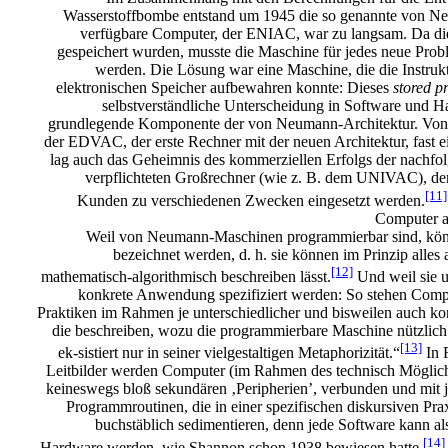
Wasserstoffbombe entstand um 1945 die so genannte von Ne
verfügbare Computer, der ENIAC, war zu langsam. Da di
gespeichert wurden, musste die Maschine für jedes neue Prob
werden. Die Lösung war eine Maschine, die die Instruk
elektronischen Speicher aufbewahren konnte: Dieses
stored 
selbstverständliche Unterscheidung in Software und Ha
grundlegende Komponente der von Neumann-Architektur. Von 
der EDVAC, der erste Rechner mit der neuen Architektur, fast 
lag auch das Geheimnis des kommerziellen
Erfolgs der nachfo
verpflichteten Großrechner (wie z. B. dem UNIVAC), de
[11]
Kunden zu verschiedenen Zwecken eingesetzt werden.
Computer a
Weil
von Neumann-Maschinen
programmierbar sind, kön
bezeichnet werden, d. h. sie können im Prinzip alles 
[12]
mathematisch-algorithmisch beschreiben lässt.
Und weil sie un
konkrete Anwendung spezifiziert werden: So stehen Compu
Praktiken im Rahmen je unterschiedlicher und bisweilen auch ko
die beschreiben, wozu die programmierbare Maschine nützlich s
[13]
ek-sistiert nur in seiner vielgestaltigen Metaphorizität.“
In 
Leitbilder werden Computer (im Rahmen des technisch Möglich
keineswegs bloß sekundären ‚Peripherien’, verbunden und mit 
Programmroutinen, die in einer spezifischen diskursiven Pra
buchstäblich sedimentieren, denn jede Software kann al
[14]
Hardware werden, wie Shannon schon 1938 bewiesen hatte.