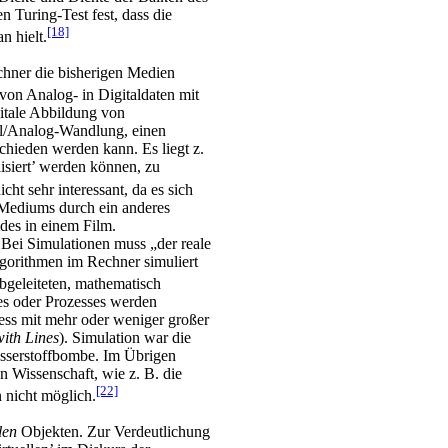
n Turing-Test fest, dass die
[18]
n hielt.
chner die bisherigen Medien
 von Analog- in Digitaldaten mit
gitale Abbildung von
al/Analog-Wandlung, einen
hieden werden kann. Es liegt z.
lisiert’ werden können, zu
cht sehr interessant, da es sich
s Mediums durch ein anderes
des in einem Film.
 Bei Simulationen muss „der reale
gorithmen im Rechner simuliert
bgeleiteten, mathematisch
es oder Prozesses werden
zess mit mehr oder weniger großer
ith Lines
). Simulation war die
sserstoffbombe. Im Übrigen
n Wissenschaft, wie z. B. die
[22]
 nicht möglich.
len
Objekten. Zur Verdeutlichung