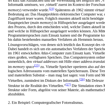
sei kurz das Auftauchen und die Verwendung des Begriffs des ‚Vi
Informatik umrissen, wo ‚virtuell’ zuerst im Kontext der Forschun
[23]
memory
) verwendet wurde.
Spätestens ab 1962 nimmt
virtua
Bedeutung an: Das Hauptproblem elektronischer Computer war, d
Zugriffszeit teuer waren. Folglich mussten aktuell nicht benötigt
Hauptspeicher (
main memory
) in Hilfsspeicher ausgelagert werd
den Prozess, durch den entschieden wird, welche Daten aktuell 
und welche in Hilfsspeicher ausgelagert werden können. Als Mitte
Programmiersprachen zum Einsatz kamen und die Programme komp
bis dahin bestehenden manuellen Verfahren als Hemmnis heraus.
Lösungsvorschlägen, von denen sich letztlich das Konzept des
vi
Dabei handelt es sich um ein automatisches Verfahren der Speiche
im 1961 entwickelten
Atlas
-Computer zum Einsatz kam. Virtuelle 
eines großen, verfügbaren Speichers. Das Computersystem ordnet
unmerklich, den
virtual addresses
mit Hilfe einer
address-translat
[25]
im
memory space
zu. Virtuelle Speicher operieren also auf d
logischen Adressraums vom materiellen Speicherraum. Diese Tren
und materiellem Substrat – man mag fast sagen: von Form und Med
[26]
Virtuellen, zumindest im Diskurs der Informatik.
Mit Deleuze 
[27]
Struktur ist die Realität des Virtuellen.“
Die Simulation eines 
Struktur oder Form, abgelöst von seiner Materie, als mathematis
abzubilden.
2. Ein Beispiel: Computergrafischer Fotorealismus.