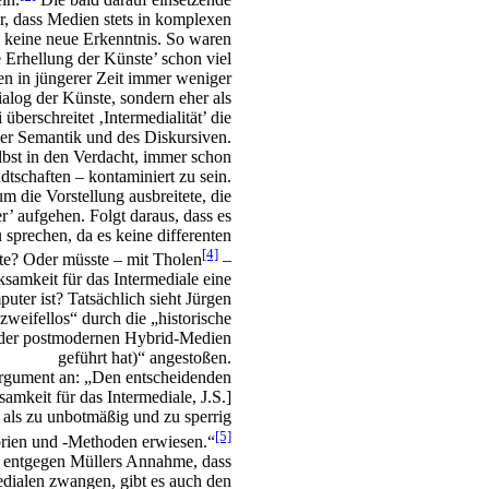
, dass Medien stets in komplexen
s keine neue Erkenntnis. So waren
 Erhellung der Künste’ schon viel
en in jüngerer Zeit immer weniger
ialog der Künste, sondern eher als
erschreitet ‚Intermedialität’ die
h. der Semantik und des Diskursiven.
lbst in den Verdacht, immer schon
tschaften – kontaminiert zu sein.
m die Vorstellung ausbreitete, die
 aufgehen. Folgt daraus, dass es
 sprechen, da es keine differenten
[4]
nte? Oder müsste – mit Tholen
–
amkeit für das Intermediale eine
ter ist? Tatsächlich sieht Jürgen
 zweifellos“ durch die „historische
der postmodernen Hybrid-Medien
geführt hat)“ angestoßen.
 Argument an: „Den entscheidenden
mkeit für das Intermediale, J.S.]
 als zu unbotmäßig und zu sperrig
[5]
rien und -Methoden erwiesen.“
nn entgegen Müllers Annahme, dass
ialen zwangen, gibt es auch den