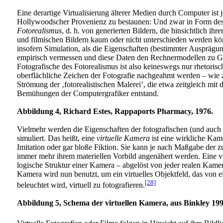
Eine derartige Virtualisierung älterer Medien durch Computer ist 
Hollywoodscher Provenienz zu bestaunen: Und zwar in Form de
Fotorealismus
, d. h. von generierten Bildern, die hinsichtlich ihr
und filmischen Bildern kaum oder nicht unterschieden werden könn
insofern Simulation, als die Eigenschaften (bestimmter Ausprägu
empirisch vermessen und diese Daten den Rechnermodellen zu G
Fotografische des Fotorealismus ist also keineswegs nur rhetorisc
oberflächliche Zeichen der Fotografie nachgeahmt werden – wie z.
Strömung der ‚fotorealistischen Malerei’, die etwa zeitgleich mit d
Bemühungen der Computergrafiker entstand.
Abbildung
4, Richard Estes, Rappaports Pharmacy, 1976.
Vielmehr werden die Eigenschaften der fotografischen (und auc
simuliert. Das heißt, eine
virtuelle Kamera
ist eine wirkliche Kame
Imitation oder gar bloße Fiktion. Sie kann je nach Maßgabe der 
immer mehr ihrem materiellen Vorbild angenähert werden. Eine vi
logische Struktur einer Kamera – abgelöst von jeder realen Kamer
Kamera wird nun benutzt, um ein virtuelles Objektfeld, das von ei
[28]
beleuchtet wird, virtuell zu fotografieren.
Abbildung
5, Schema der virtuellen Kamera, aus Binkley 199