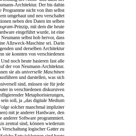
umann-Architektur. Der bis dahin
e Programme nicht von ihm selbst
lem umgebaut und neu verschaltet
tionen neben den Daten im selben
program
-Prinzip, mit dem die heute
rdware eingeführt wurde, ist eine
Neumann selbst hob hervor, dass
eine Allzweck-Maschine sei. Darin
lgenden und derselben Architektur
nn sie konnten von verschiedenen
Und noch heute basieren fast alle
uf der von Neumann-Architektur.
nen sie als
universelle Maschinen
ausführen und darstellen, was sich
iversell sind, müssen sie für jede
ter in verschiedenen diskursiven
nfligierender Metaphorisierungen,
ein soll, ja „das digitale Medium
Folge solcher manchmal impliziter
en) mit je anderer Hardware, den
je anderer Software programmiert.
xis zentral sind, können wiederum
s Verschaltung logischer Gatter zu
Solche Entwicklungen sind heute