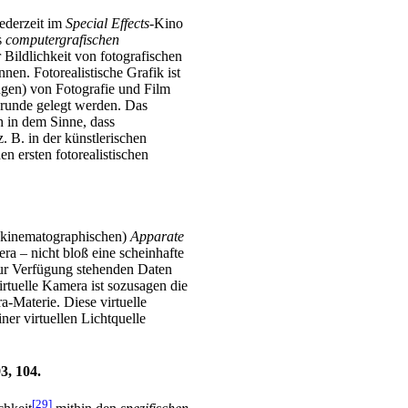
jederzeit im
Special Effects
-Kino
s
computergrafischen
er Bildlichkeit von fotografischen
en. Fotorealistische Grafik ist
ngen) von Fotografie und Film
runde gelegt werden. Das
h in dem Sinne, dass
 B. in der künstlerischen
en ersten fotorealistischen
h kinematographischen)
Apparate
ra – nicht bloß eine scheinhafte
zur Verfügung stehenden Daten
rtuelle Kamera ist sozusagen die
a-Materie. Diese virtuelle
ner virtuellen Lichtquelle
3, 104.
[29]