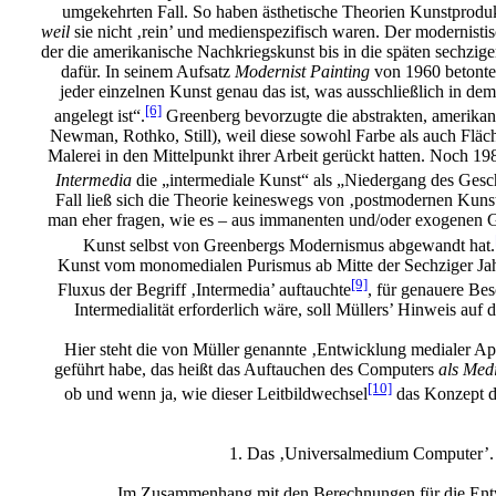
umgekehrten Fall. So haben ästhetische Theorien Kunstprodukt
weil
sie nicht ‚rein’ und medienspezifisch waren. Der modernist
der die amerikanische Nachkriegskunst bis in die späten sechziger
dafür. In seinem Aufsatz
Modernist Painting
von 1960 betonte
jeder einzelnen Kunst genau das ist, was ausschließlich in d
[6]
angelegt ist“.
Greenberg bevorzugte die abstrakten, amerikan
Newman, Rothko, Still), weil diese sowohl Farbe als auch Fläch
Malerei in den Mittelpunkt ihrer Arbeit gerückt hatten. Noch 19
Intermedia
die „intermediale Kunst“ als „Niedergang des Ges
Fall ließ sich die Theorie keineswegs von ‚postmodernen Kunst
man eher fragen, wie es – aus immanenten und/oder exogenen G
Kunst selbst von Greenbergs Modernismus abgewandt hat.
Kunst vom monomedialen Purismus ab Mitte der Sechziger J
[9]
Fluxus der Begriff ‚Intermedia’ auftauchte
, für genauere Be
Intermedialität erforderlich wäre, soll Müllers’ Hinweis au
Hier steht die von Müller genannte ‚Entwicklung medialer A
geführt habe, das heißt das Auftauchen des Computers
als Med
[10]
ob und wenn ja, wie dieser Leitbildwechsel
das Konzept d
1. Das ‚Universalmedium Computer’. S
Im Zusammenhang mit den Berechnungen für die Ent