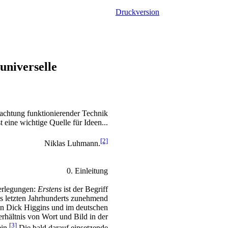
Druckversion
universelle
chtung funktionierender Technik
st eine wichtige Quelle für Ideen...
[2]
Niklas Luhmann.
0. Einleitung
erlegungen:
Erstens
ist der Begriff
des letzten Jahrhunderts zunehmend
on Dick Higgins und im deutschen
hältnis von Wort und Bild in der
[3]
in.
Die bald darauf einsetzende