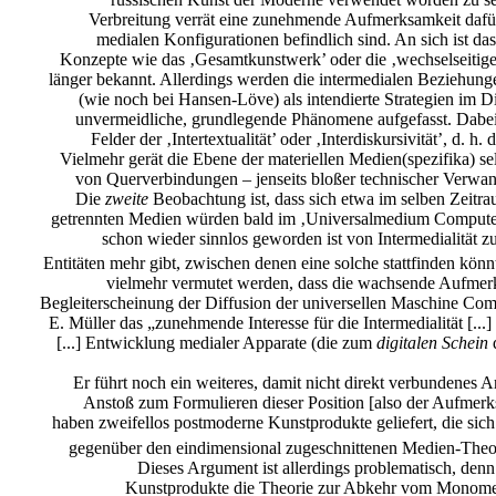
Verbreitung verrät eine zunehmende Aufmerksamkeit dafür
medialen Konfigurationen befindlich sind. An sich ist da
Konzepte wie das ‚Gesamtkunstwerk’ oder die ‚wechselseitige
länger bekannt. Allerdings werden die intermedialen Beziehung
(wie noch bei Hansen-Löve) als intendierte Strategien im D
unvermeidliche, grundlegende Phänomene aufgefasst. Dabei üb
Felder der ‚Intertextualität’ oder ‚Interdiskursivität’, d. 
Vielmehr gerät die Ebene der materiellen Medien(spezifika) se
von Querverbindungen – jenseits bloßer technischer Verwand
Die
zweite
Beobachtung ist, dass sich etwa im selben Zeitrau
getrennten Medien würden bald im ‚Universalmedium Computer’
schon wieder sinnlos geworden ist von Intermedialität zu
Entitäten mehr gibt, zwischen denen eine solche stattfinden kön
vielmehr vermutet werden, dass die wachsende Aufmerks
Begleiterscheinung der Diffusion der universellen Maschine Compu
E. Müller das „zunehmende Interesse für die Intermedialität [...]
[...] Entwicklung medialer Apparate (die zum
digitalen Schein
Er führt noch ein weiteres, damit nicht direkt verbundenes
Anstoß zum Formulieren dieser Position [also der Aufmerksa
haben zweifellos postmoderne Kunstprodukte geliefert, die sich
gegenüber den eindimensional zugeschnittenen Medien-Theo
Dieses Argument ist allerdings problematisch, de
Kunstprodukte die Theorie zur Abkehr vom Monomed