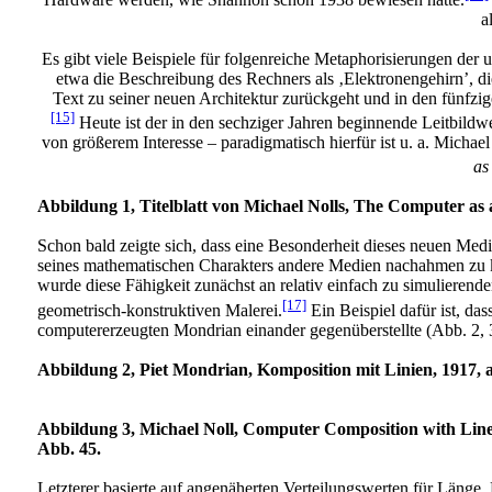
a
Es gibt viele Beispiele für folgenreiche Metaphorisierungen der 
etwa die Beschreibung des Rechners als ‚Elektronengehirn’, 
Text zu seiner neuen Architektur zurückgeht und in den fünfzige
[15]
Heute ist der in den sechziger Jahren beginnende Leitbil
von größerem Interesse – paradigmatisch hierfür ist u. a. Michae
as
Abbildung
1, Titelblatt von Michael Nolls, The Computer as
Schon bald zeigte sich, dass eine Besonderheit dieses neuen Med
seines mathematischen Charakters andere Medien nachahmen zu 
wurde diese Fähigkeit zunächst an relativ einfach zu simulierende
[17]
geometrisch-konstruktiven Malerei.
Ein Beispiel dafür ist, da
computererzeugten Mondrian einander gegenüberstellte (Abb. 2, 
Abbildung
2, Piet Mondrian, Komposition mit Linien, 1917, a
Abbildung
3, Michael Noll, Computer Composition with Lines
Abb. 45.
Letzterer basierte auf angenäherten Verteilungswerten für Länge