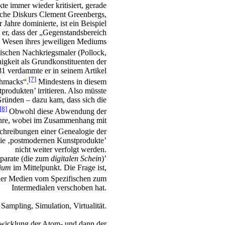
e immer wieder kritisiert, gerade
ische Diskurs Clement Greenbergs,
 Jahre dominierte, ist ein Beispiel
 er, dass der „Gegenstandsbereich
em Wesen ihres jeweiligen Mediums
ischen Nachkriegsmaler (Pollock,
igkeit als Grundkonstituenten der
81 verdammte er in seinem Artikel
[7]
chmacks“.
Mindestens in diesem
produkten’ irritieren. Also müsste
ründen – dazu kam, dass sich die
[8]
Obwohl diese Abwendung der
ahre, wobei im Zusammenhang mit
schreibungen einer Genealogie der
f die ‚postmodernen Kunstprodukte’
nicht weiter verfolgt werden.
pparate (die zum
digitalen Schein
)’
ium
im Mittelpunkt. Die Frage ist,
er Medien vom Spezifischen zum
Intermedialen verschoben hat.
ampling, Simulation, Virtualität.
wicklung der Atom- und dann der