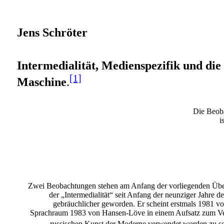
Jens Schröter
Intermedialität, Medienspezifik und die 
[1]
Maschine
.
Die Beoba
i
Zwei Beobachtungen stehen am Anfang der vorliegenden Üb
der „Intermedialität“ seit Anfang der neunziger Jahre 
gebräuchlicher geworden. Er scheint erstmals 1981 v
Sprachraum 1983 von Hansen-Löve in einem Aufsatz zum Ver
russischen Kunst der Moderne verwendet worden zu se