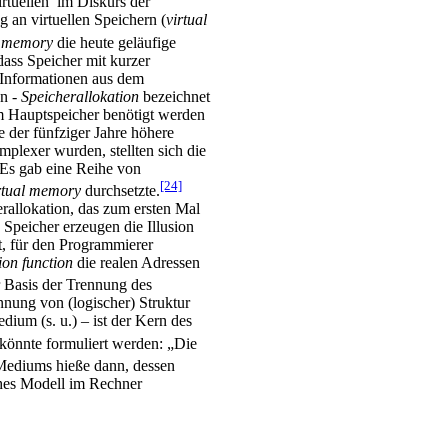
rtuellen’ im Diskurs der
g an virtuellen Speichern (
virtual
l memory
die heute geläufige
ass Speicher mit kurzer
e Informationen aus dem
en -
Speicherallokation
bezeichnet
im Hauptspeicher benötigt werden
 der fünfziger Jahre höhere
lexer wurden, stellten sich die
 Es gab eine Reihe von
[24]
rtual memory
durchsetzte.
rallokation, das zum ersten Mal
Speicher erzeugen die Illusion
, für den Programmierer
ion function
die realen Adressen
er Basis der Trennung des
nung von (logischer) Struktur
ium (s. u.) – ist der Kern des
könnte formuliert werden: „Die
Mediums hieße dann, dessen
ches Modell im Rechner