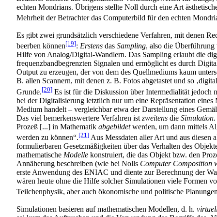
echten Mondrians. Übrigens stellte Noll durch eine Art ästhetische
Mehrheit der Betrachter das Computerbild für den echten Mondria
Es gibt zwei grundsätzlich verschiedene Verfahren, mit denen Re
[19]
beerben können
:
Erstens
das
Sampling
, also die Überführung
Hilfe von Analog/Digital-Wandlern. Das Sampling erlaubt die di
frequenzbandbegrenzten Signalen und ermöglicht es durch Digit
Output zu erzeugen, der von dem des Quellmediums kaum untersc
B. allen Scannern, mit denen z. B. Fotos abgetastet und so ‚digita
[20]
Grunde.
Es ist für die Diskussion über Intermedialität jedoch ni
bei der Digitalisierung letztlich nur um eine Repräsentation eine
Medium handelt – vergleichbar etwa der Darstellung eines Gemäl
Das viel bemerkenswertere Verfahren ist
zweitens
die
Simulation
.
Prozeß [...] in Mathematik
abgebildet
werden, um dann mittels Al
[21]
werden zu können“.
Aus Messdaten
aller Art
und aus diesen a
formulierbaren Gesetzmäßigkeiten über das Verhalten des Objekt
mathematische
Modelle
konstruiert, die das Objekt bzw. den Pro
Annäherung beschreiben (wie bei Nolls
Computer Composition w
erste Anwendung des ENIAC und diente zur Berechnung der Wa
wären heute ohne die Hilfe solcher Simulationen viele Formen vo
Teilchenphysik, aber auch ökonomische und politische Planungen
Simulationen basieren auf mathematischen Modellen, d. h.
virtuel