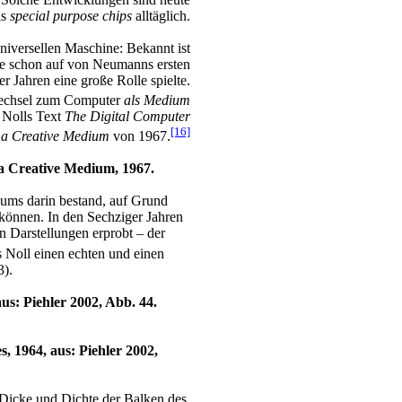
ls
special purpose chips
alltäglich.
universellen Maschine: Bekannt ist
die schon auf von Neumanns ersten
r Jahren eine große Rolle spielte.
dwechsel zum Computer
als Medium
l Nolls Text
The Digital Computer
[16]
 a Creative Medium
von 1967.
 a Creative Medium, 1967.
iums darin bestand, auf Grund
können. In den Sechziger Jahren
n Darstellungen erprobt – der
ss Noll einen echten und einen
3).
us: Piehler 2002, Abb. 44.
, 1964, aus: Piehler 2002,
, Dicke und Dichte der Balken des